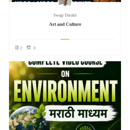
Swagt Darakh
Art and Culture
2
0