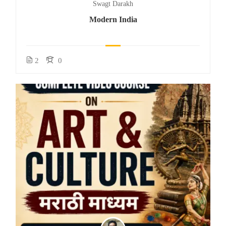
Swagt Darakh
Modern India
2
0