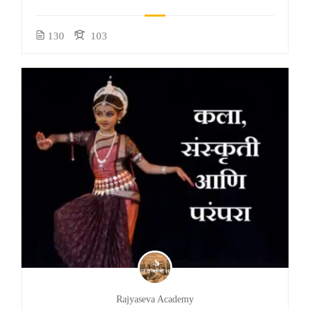
130
103
Rajyaseva Academy