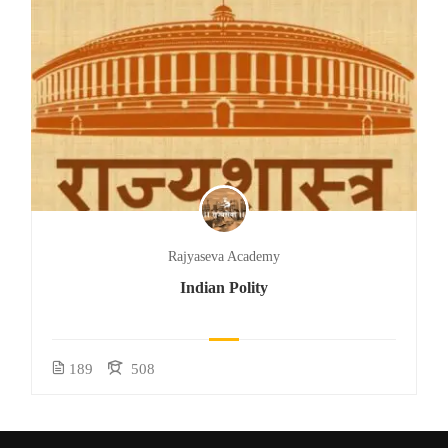
Rajyaseva Academy
Indian Polity
189
508