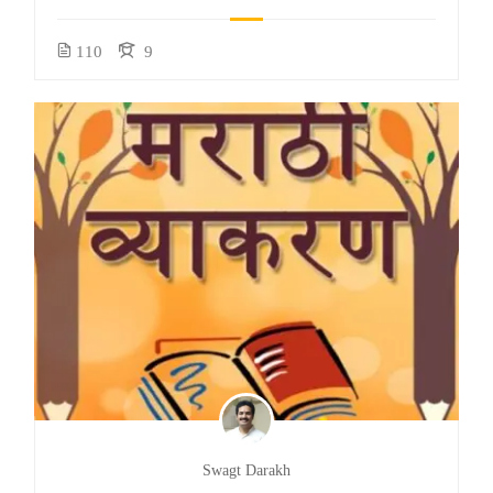
110
9
Swagt Darakh