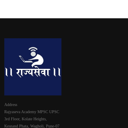
Address
Rajyaseva Academy MPSC UPSC
3rd Floor, Kolate Heights,
Kesnand Phata, Wagholi, Pune-07