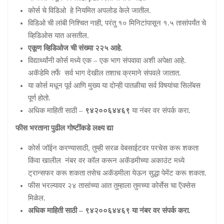
कोर्स चे विडिओ हे नियमित अपलोड केले जातील.
विडिओ ची लांबी निश्चित नाही, परंतु १० मिनिटांपासून १.५ तासांपर्यंत चे
व्हिडिओस यात असतील.
एकूण व्हिडिओज ची संख्या २२५ आहे.
विद्यार्थ्यांनी कोर्स मध्ये एक – एक भाग संपवावा अशी अपेक्षा आहे.
अकॅडेमि तर्फे सर्व भाग देखील तशाच क्रमाने संपवले जातात.
या कोर्स मधून पूर्व आणि मुख्य या दोन्ही पातळीचा सर्व विषयांचा सिलॅबस
पूर्ण होतो.
अधिक माहिती साठी –
९४२००६४४६९
या नंबर वर संपर्क करा.
फीस भरताना पुढील गोष्टींकडे लक्ष्य द्या
कोर्स जॉईन करण्यासाठी, तुम्ही सरळ वेबसाईटवर परचेस करू शकता
किंवा खालील नंबर वर कॉल करून अकॅडमीच्या अकाउंट मध्ये
ट्रान्सफर करू शकता तसेच अकॅडमीला येऊन सुद्धा पेमेंट करू शकता.
फीस भरल्यावर २४ तासांच्या आत तुम्हाला तुमच्या कोर्सेस चा ऍक्सेस
मिळेल.
अधिक माहिती साठी – ९४२००६४४६९ या नंबर वर संपर्क करा.