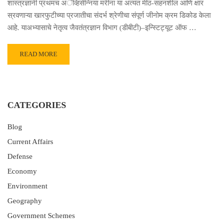
शास्त्रज्ञांनी प्रथमच अॅव्हिसेन्निया मरीना या अत्यंत मीठ-सहनशील आणि क्षार
स्रवणाऱ्या खारफुटीच्या प्रजातीचा संदर्भ श्रेणीचा संपूर्ण जीनोम क्रम डिकोड केला
आहे. याअभ्यासाचे नेतृत्व जैवतंत्रज्ञान विभाग (डीबीटी)–इन्स्टिट्यूट ऑफ …
READ MORE
CATEGORIES
Blog
Current Affairs
Defense
Economy
Environment
Geography
Government Schemes