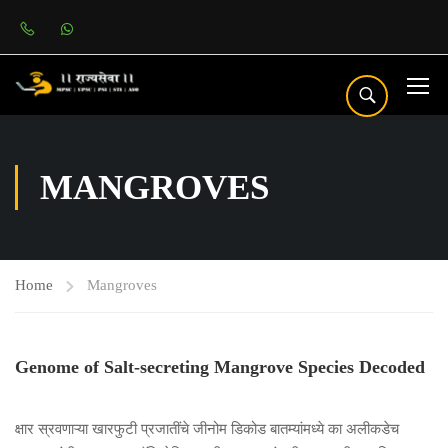
MANGROVES
Home
Mangroves
Genome of Salt-secreting Mangrove Species Decoded
क्षार स्रवणाऱ्या खारफुटी प्रजातींचे जीनोम डिकोड बातम्यांमध्ये का अलीकडेच