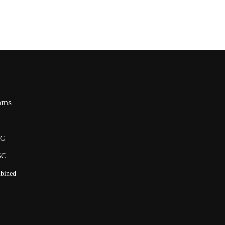
ams
SC
SC
bined