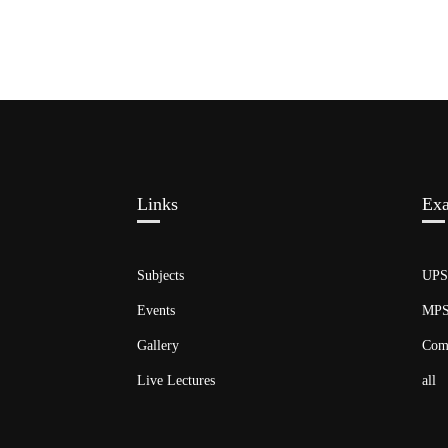
Links​
Ex
Subjects
UP
Events
MP
Gallery
Com
Live Lectures
all