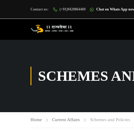
Contact us:
(+91)9420064469
Chat on Whats App no
SCHEMES AN
Home
Current Affairs
Schemes and Policies