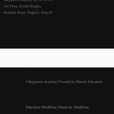
3rd Floor, Kolate Heights,
Kesnand Phata, Wagholi, Pune-07
©Rajyaseva Academy Powered by Bharati Education
Education WordPress Theme by ThimPress