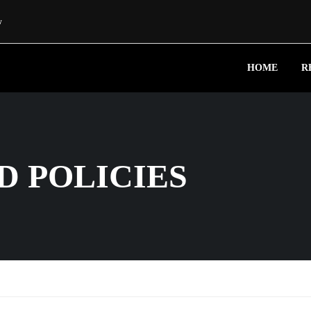
w
HOME
R
D POLICIES