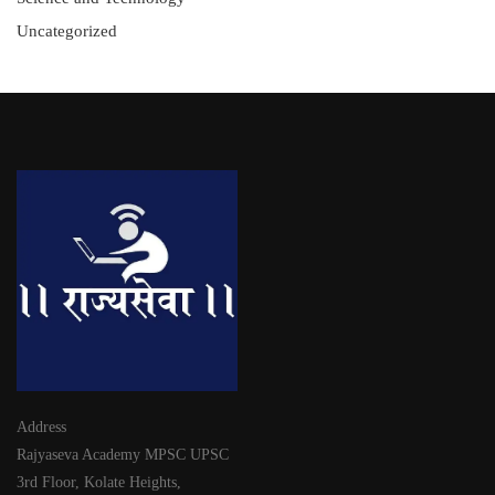
Uncategorized
Address
Rajyaseva Academy MPSC UPSC
3rd Floor, Kolate Heights,