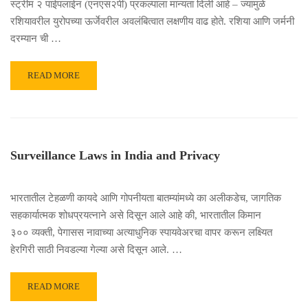
स्ट्रीम २ पाईपलाईन (एनएस२पी) प्रकल्पाला मान्यता दिली आहे – ज्यामुळे
रशियावरील युरोपच्या ऊर्जेवरील अवलंबित्वात लक्षणीय वाढ होते. रशिया आणि जर्मनी
दरम्यान ची …
READ MORE
Surveillance Laws in India and Privacy
भारतातील टेहळणी कायदे आणि गोपनीयता बातम्यांमध्ये का अलीकडेच, जागतिक
सहकार्यात्मक शोधप्रयत्नाने असे दिसून आले आहे की, भारतातील किमान
३०० व्यक्ती, पेगासस नावाच्या अत्याधुनिक स्पायवेअरचा वापर करून लक्ष्यित
हेरगिरी साठी निवडल्या गेल्या असे दिसून आले. …
READ MORE