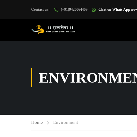
Contact us:
(+91)9420064469
Chat on Whats App no
ENVIRONME
Home
Environment