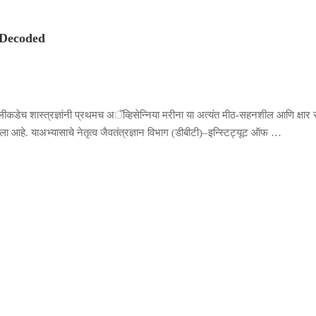
 Decoded
 अलीकडेच शास्त्रज्ञांनी प्रथमच अॅव्हिसेन्निया मरीना या अत्यंत मीठ-सहनशील आणि क्षार स
ेला आहे. याअभ्यासाचे नेतृत्व जैवतंत्रज्ञान विभाग (डीबीटी)–इन्स्टिट्यूट ऑफ …