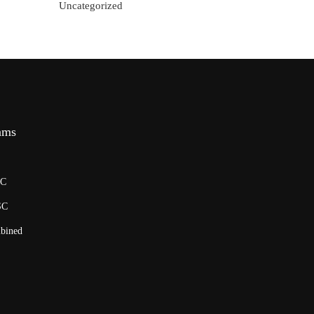
Uncategorized
ams
SC
SC
bined