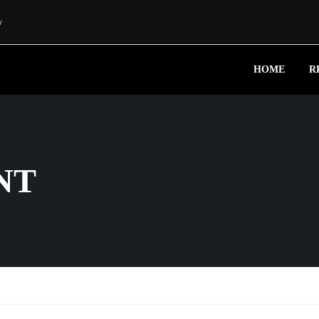
w
HOME
R
NT