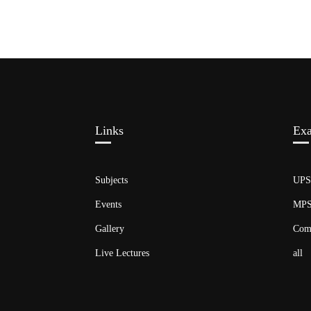
Links​
Ex
Subjects
UP
Events
MP
Gallery
Com
Live Lectures
all