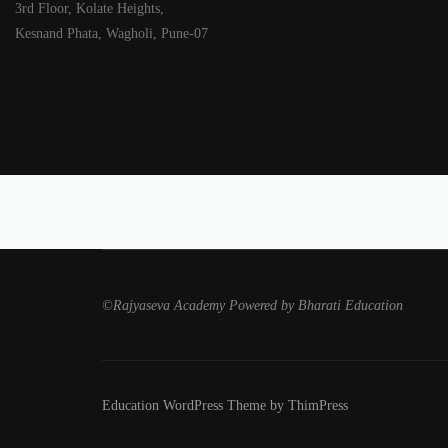
3rd Floor, Kolate Heights,
Kesnand Phata, Wagholi, Pune-07
©Rajyaseva Academy Powered by Bharati Education
Education WordPress Theme by ThimPress